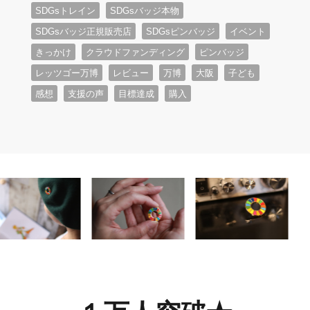
SDGsトレイン
SDGsバッジ本物
SDGsバッジ正規販売店
SDGsピンバッジ
イベント
きっかけ
クラウドファンディング
ピンバッジ
レッツゴー万博
レビュー
万博
大阪
子ども
感想
支援の声
目標達成
購入