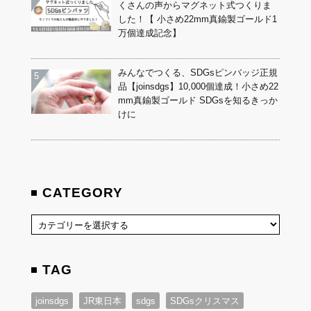
くさんの声からマグネット式つくりま
した！【 小さめ22mm真鍮製ゴールド1
万個達成記念】
みんなでつくる、SDGsピンバッジ正規
品【joinsdgs】10,000個達成！小さめ22
mm真鍮製ゴールド SDGsを知るきっか
けに
CATEGORY
TAG
joinsdgs
JR東日本
sdgs
SDGsクリスマス