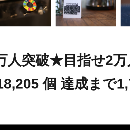
万人突破★
目指せ2万人
8,205 個
達成まで1,