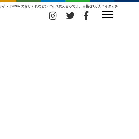
s公式サイト | SDGsのおしゃれなピンバッジ買えるってよ。目指せ1万人ハイタッチ