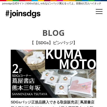
joinsdgs公式サイト | SDGsのおしゃれなピンバッジ買えるってよ。目指せ1万人ハイタッチ
BLOG
【【SDGs】ピンバッジ】
SDGsバッジ正規品購入できる取扱販売店│蔦屋書店