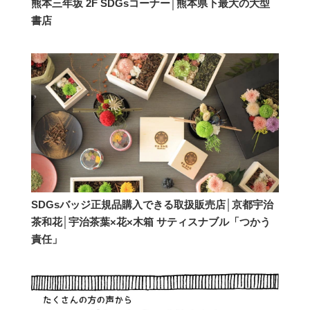
熊本三年坂 2F SDGsコーナー│熊本県下最大の大型
書店
SDGsバッジ正規品購入できる取扱販売店│京都宇治
茶和花│宇治茶葉×花×木箱 サティスナブル「つかう
責任」